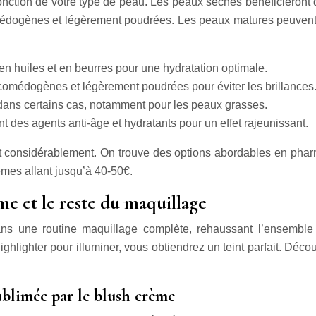
onction de votre type de peau. Les peaux sèches bénéficieront d
édogènes et légèrement poudrées. Les peaux matures peuvent 
 en huiles et en beurres pour une hydratation optimale.
omédogènes et légèrement poudrées pour éviter les brillances. 
e dans certains cas, notamment pour les peaux grasses.
 des agents anti-âge et hydratants pour un effet rajeunissant.
t considérablement. On trouve des options abordables en pharm
mes allant jusqu’à 40-50€.
me et le reste du maquillage
s une routine maquillage complète, rehaussant l’ensemble d
highlighter pour illuminer, vous obtiendrez un teint parfait. Dé
blimée par le blush crème