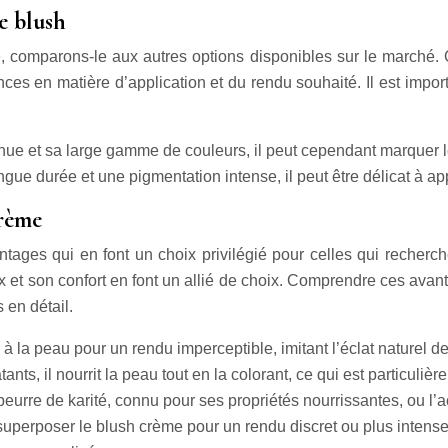
e blush
, comparons-le aux autres options disponibles sur le marché. 
es en matière d’application et du rendu souhaité. Il est impor
ue et sa large gamme de couleurs, il peut cependant marquer le
ngue durée et une pigmentation intense, il peut être délicat à app
crème
ages qui en font un choix privilégié pour celles qui recherch
x et son confort en font un allié de choix. Comprendre ces ava
 en détail.
 la peau pour un rendu imperceptible, imitant l’éclat naturel des 
ants, il nourrit la peau tout en la colorant, ce qui est particul
urre de karité, connu pour ses propriétés nourrissantes, ou l’a
de superposer le blush crème pour un rendu discret ou plus intens