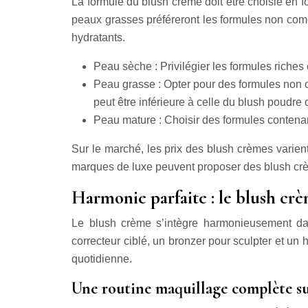
La formule du blush crème doit être choisie en f
peaux grasses préféreront les formules non com
hydratants.
Peau sèche : Privilégier les formules riches
Peau grasse : Opter pour des formules non c
peut être inférieure à celle du blush poudr
Peau mature : Choisir des formules contenant
Sur le marché, les prix des blush crèmes varien
marques de luxe peuvent proposer des blush crè
Harmonie parfaite : le blush crè
Le blush crème s’intègre harmonieusement dan
correcteur ciblé, un bronzer pour sculpter et un 
quotidienne.
Une routine maquillage complète su