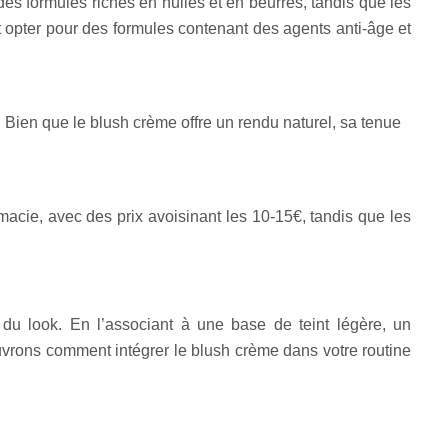
es formules riches en huiles et en beurres, tandis que les
opter pour des formules contenant des agents anti-âge et
Bien que le blush crème offre un rendu naturel, sa tenue
acie, avec des prix avoisinant les 10-15€, tandis que les
u look. En l’associant à une base de teint légère, un
couvrons comment intégrer le blush crème dans votre routine