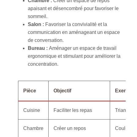
Chambre :
Créer un espace de repos
apaisant et désencombré pour favoriser le
sommeil.
Salon :
Favoriser la convivialité et la
communication en aménageant un espace
de conversation.
Bureau :
Aménager un espace de travail
ergonomique et stimulant pour améliorer la
concentration.
Pièce
Objectif
Exemple
Cuisine
Faciliter les repas
Triangle 
Chambre
Créer un repos
Couleurs 