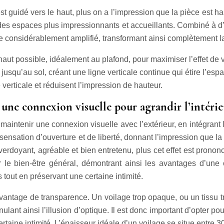
 est guidé vers le haut, plus on a l’impression que la pièce est
r des espaces plus impressionnants et accueillants. Combiné à d’
tre considérablement amplifié, transformant ainsi complètement la
haut possible, idéalement au plafond, pour maximiser l’effet de ve
jusqu’au sol, créant une ligne verticale continue qui étire l’esp
 verticale et réduisent l’impression de hauteur.
: une connexion visuelle pour agrandir l’intéri
maintenir une connexion visuelle avec l’extérieur, en intégrant l
sensation d’ouverture et de liberté, donnant l’impression que l
verdoyant, agréable et bien entretenu, plus cet effet est pronon
r le bien-être général, démontrant ainsi les avantages d’une 
 tout en préservant une certaine intimité.
avantage de transparence. Un voilage trop opaque, ou un tissu tr
nnulant ainsi l’illusion d’optique. Il est donc important d’opter pou
 certaine intimité. L’épaisseur idéale d’un voilage se situe entr