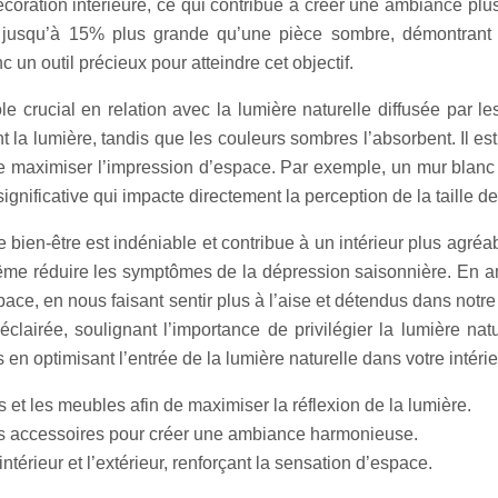
décoration intérieure, ce qui contribue à créer une ambiance p
r jusqu’à 15% plus grande qu’une pièce sombre, démontrant a
c un outil précieux pour atteindre cet objectif.
 crucial en relation avec la lumière naturelle diffusée par l
sent la lumière, tandis que les couleurs sombres l’absorbent. Il
te maximiser l’impression d’espace. Par exemple, un mur blanc 
gnificative qui impacte directement la perception de la taille de
e bien-être est indéniable et contribue à un intérieur plus agréa
e réduire les symptômes de la dépression saisonnière. En amél
space, en nous faisant sentir plus à l’aise et détendus dans no
clairée, soulignant l’importance de privilégier la lumière na
 en optimisant l’entrée de la lumière naturelle dans votre intérie
s et les meubles afin de maximiser la réflexion de la lumière.
s accessoires pour créer une ambiance harmonieuse.
’intérieur et l’extérieur, renforçant la sensation d’espace.