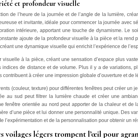
riété et profondeur visuelle
ion de l’heure de la journée et de l’angle de la lumière, créa
reuse et invitante, idéale pour commencer la journée avec séré
coration intérieure, apportant une touche de dynamisme. Le so
 constante ajoute de la profondeur visuelle à la pièce et la ren
 créant une dynamique visuelle qui enrichit l’expérience de l’es
r visuelle à la pièce, créant une sensation d’espace plus vaste
ices de distance et de volume. Plus il y a de variations, plus
ils contribuent à créer une impression globale d’ouverture et de l
rents (couleur, texture) pour différentes fenêtres peut créer u
ée au sud peut filtrer la lumière chaude et créer une ambianc
e fenêtre orientée au nord peut apporter de la chaleur et de 
hère d’une pièce et lui donner une personnalité unique. Des va
e l’expérimentation et de la personnalisation pour obtenir un rés
s voilages légers trompent l’œil pour agran