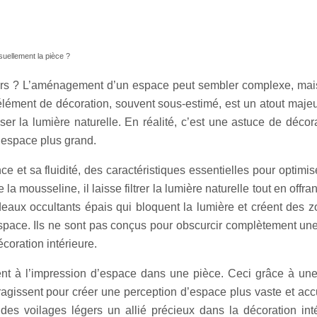
isuellement la pièce ?
rs ? L’aménagement d’un espace peut sembler complexe, mais u
élément de décoration, souvent sous-estimé, est un atout majeu
ser la lumière naturelle. En réalité, c’est une astuce de décor
n espace plus grand.
ce et sa fluidité, des caractéristiques essentielles pour optimis
la mousseline, il laisse filtrer la lumière naturelle tout en offr
ideaux occultants épais qui bloquent la lumière et créent des
space. Ils ne sont pas conçus pour obscurcir complètement une 
coration intérieure.
ment à l’impression d’espace dans une pièce. Ceci grâce à une 
eragissent pour créer une perception d’espace plus vaste et accu
es voilages légers un allié précieux dans la décoration inté