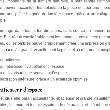
e importante de la lumière naturelle, il peut rendre l’atmo
s peuvent accentuer les défauts de la pièce et créer une impre
ntre une pièce baignée de lumière douce, grâce à un voilage
ble.
propage dans toutes les directions, sans source de lumière di
ce. Elle réduit considérablement les ombres dures et crée une 
èces, où les ombres peuvent rapidement créer une impression d
r l’espace, à agrandir visuellement la pièce et à créer une atmos
ère uniforme.
i rétrécissent visuellement l’espace.
e, favorisant une sensation d’espace.
 décoration intérieure, grâce à un éclairage optimisé.
nificateur d’espace
, plus elle paraît accueillante, spacieuse et grande visuellemen
bles, les murs et les accessoires de décoration, et créant un