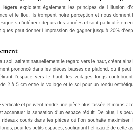
s légers
exploitent également les principes de l’illusion d
ence et le flou, ils trompent notre perception et nous donnent
esigners d’intérieur depuis des années et sont particulièremen
niques peut donner l’impression de gagner jusqu’à 20% d’espac
llement
u sol, attirent naturellement le regard vers le haut, créant ain
ement prononcé dans les pièces basses de plafond, où il peut cr
tirant l’espace vers le haut, les voilages longs contribue
 de 2 à 5 cm entre le voilage et le sol pour un rendu esthétiqu
 verticale et peuvent rendre une pièce plus tassée et moins accuei
t accentuer la sensation d’un espace réduit. De plus, ils peu
es rideaux courts dans les pièces où l’on souhaite maximise
s longs, pour les petits espaces, soulignant l’efficacité de cette 