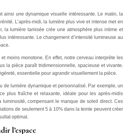
nt ainsi une dynamique visuelle intéressante. Le matin, la
nité. L’après-midi, la lumière plus vive et intense met en
ir, la lumière tamisée crée une atmosphère plus intime et
d plus intéressante. Le changement d’intensité lumineuse au
pace.
 et moins monotone. En effet, notre cerveau interprète les
 la pièce paraît tridimensionnelle, spacieuse et vivante.
égèreté, essentielle pour agrandir visuellement la pièce.
n jeu de lumière dynamique et personnalisé. Par exemple, un
e plus fraîche et relaxante, idéale pour les après-midis
la luminosité, compensant le manque de soleil direct. Ces
riations de seulement 5 à 10% dans la teinte peuvent créer
ultat optimal.
dir l’espace