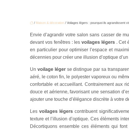
/
Maison & décoration
/ Voilages légers : pourquoi ils agrandissent v
Envie d’agrandir votre salon sans casser de mu
devant vos fenêtres : les
voilages légers
. Cet 
en particulier pour optimiser l’espace et maximi
décennies pour créer une illusion d’optique d’u
Un
voilage léger
se distingue par sa transparen
aéré, le coton fin, le polyester vaporeux ou même 
confortable et accueillant. Contrairement aux r
douce et aérienne, favorisant une sensation d’e
ajouter une touche d’élégance discrète à votre dé
Les
voilages légers
contribuent significative
texture et l’illusion d’optique. Ces éléments int
Décortiquons ensemble ces éléments qui font d